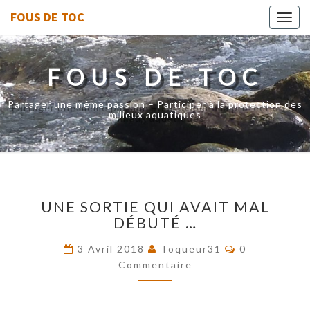
FOUS DE TOC
Toggl
navig
FOUS DE TOC
Partager une même passion – Participer à la protection des
milieux aquatiques
UNE
UNE SORTIE QUI AVAIT MAL
SORTIE
DÉBUTÉ …
QUI
AVAIT
Commentaire
3 Avril 2018
Toqueur31
0
MAL
Commentaire
DÉBUTÉ
…