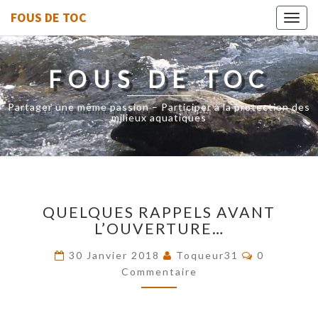
FOUS DE TOC
Toggl
navig
FOUS DE TOC
Partager une même passion – Participer à la protection des
milieux aquatiques
QUELQUES
QUELQUES RAPPELS AVANT
RAPPELS
L’OUVERTURE…
AVANT
L’OUVERTURE…
Commentai
30 Janvier 2018
Toqueur31
0
Commentaire