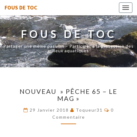
FOUS DE TOC
Toggl
navig
FOUS DE TOC
Partager une même passion – Participer à la protection des
milieux aquatiques
NOUVEAU
NOUVEAU » PÊCHE 65 – LE
»
MAG »
PÊCHE
65
Commentai
29 Janvier 2018
Toqueur31
0
–
Commentaire
LE
MAG »