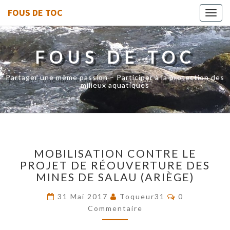
FOUS DE TOC
Toggl
navig
FOUS DE TOC
Partager une même passion – Participer à la protection des
milieux aquatiques
MOBILISATION
MOBILISATION CONTRE LE
CONTRE
PROJET DE RÉOUVERTURE DES
LE
MINES DE SALAU (ARIÈGE)
PROJET
DE
Commentaire
31 Mai 2017
Toqueur31
0
RÉOUVERTURE
Commentaire
DES
MINES