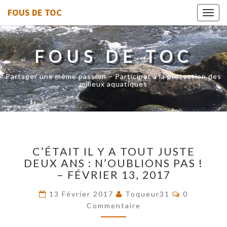
FOUS DE TOC
Toggl
navig
FOUS DE TOC
Partager une même passion – Participer à la protection des
milieux aquatiques
C’ÉTAIT
C’ÉTAIT IL Y A TOUT JUSTE
IL
DEUX ANS : N’OUBLIONS PAS !
Y
– FÉVRIER 13, 2017
A
TOUT
Commentai
13 Février 2017
Toqueur31
0
JUSTE
Commentaire
DEUX
ANS