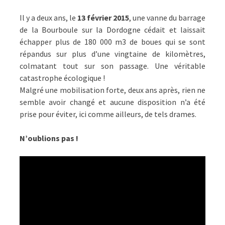
:
N’OUBLIONS
Il y a deux ans, le
13 février 2015
, une vanne du barrage
PAS
de la Bourboule sur la Dordogne cédait et laissait
!
échapper plus de 180 000 m3 de boues qui se sont
–
répandus sur plus d’une vingtaine de kilomètres,
FÉVRIER
colmatant tout sur son passage. Une véritable
13,
catastrophe écologique !
2017
Malgré une mobilisation forte, deux ans après, rien ne
semble avoir changé et aucune disposition n’a été
prise pour éviter, ici comme ailleurs, de tels drames.
N’oublions pas !