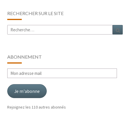
RECHERCHER SUR LE SITE
Rechercher :
Rech
ABONNEMENT
Mon
adresse
mail
Je m'abonne
Rejoignez les 110 autres abonnés