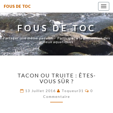
FOUS DE TOC
Toggl
navig
FOUS DE TOC
Partager une même passion – Participer à la protection des
milieux aquatiques
TACON
TACON OU TRUITE : ÊTES-
OU
VOUS SÛR ?
TRUITE
:
Commentai
13 Juillet 2016
Toqueur31
0
ÊTES-
Commentaire
VOUS
SÛR
?