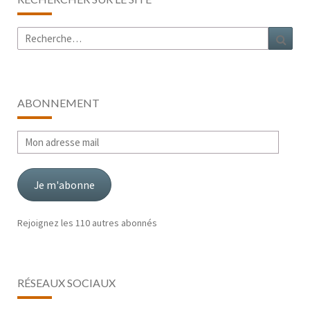
Rechercher :
Rech
ABONNEMENT
Mon
adresse
mail
Je m'abonne
Rejoignez les 110 autres abonnés
RÉSEAUX SOCIAUX