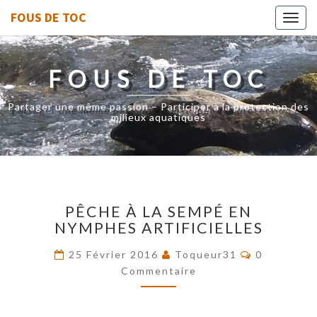
FOUS DE TOC
Toggl
navig
FOUS DE TOC
Partager une même passion – Participer à la protection des
milieux aquatiques
PÊCHE
PÊCHE À LA SEMPÉ EN
À
NYMPHES ARTIFICIELLES
LA
SEMPÉ
Commentai
25 Février 2016
Toqueur31
0
EN
Commentaire
NYMPHES
ARTIFICIELLES