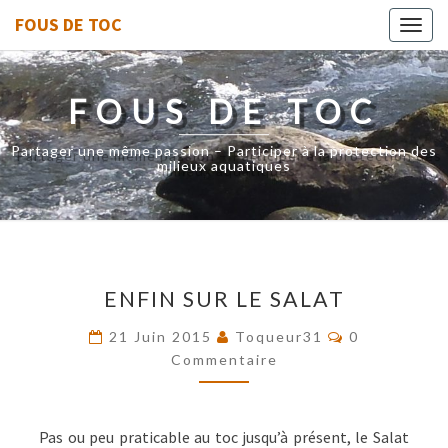
FOUS DE TOC
Toggl
navig
FOUS DE TOC
Partager une même passion – Participer à la protection des
milieux aquatiques
ENFIN
ENFIN SUR LE SALAT
SUR
LE
Commentair
21 Juin 2015
Toqueur31
0
SALAT
Commentaire
Pas ou peu praticable au toc jusqu’à présent, le Salat