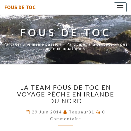
FOUS DE TOC
Toggl
navig
FOUS DE TOC
Partager une même passion – Participer à la protection des
milieux aquatiques
LA
LA TEAM FOUS DE TOC EN
TEAM
VOYAGE PÊCHE EN IRLANDE
FOUS
DU NORD
DE
TOC
Commentair
29 Juin 2014
Toqueur31
0
EN
Commentaire
VOYAGE
PÊCHE