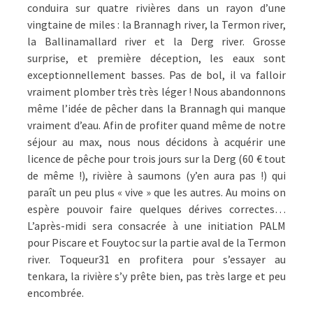
conduira sur quatre rivières dans un rayon d’une
vingtaine de miles : la Brannagh river, la Termon river,
la Ballinamallard river et la Derg river. Grosse
surprise, et première déception, les eaux sont
exceptionnellement basses. Pas de bol, il va falloir
vraiment plomber très très léger ! Nous abandonnons
même l’idée de pêcher dans la Brannagh qui manque
vraiment d’eau. Afin de profiter quand même de notre
séjour au max, nous nous décidons à acquérir une
licence de pêche pour trois jours sur la Derg (60 € tout
de même !), rivière à saumons (y’en aura pas !) qui
paraît un peu plus « vive » que les autres. Au moins on
espère pouvoir faire quelques dérives correctes…
L’après-midi sera consacrée à une initiation PALM
pour Piscare et Fouytoc sur la partie aval de la Termon
river. Toqueur31 en profitera pour s’essayer au
tenkara, la rivière s’y prête bien, pas très large et peu
encombrée.