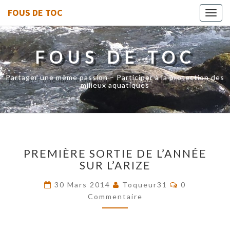
FOUS DE TOC
Toggl
navig
FOUS DE TOC
Partager une même passion – Participer à la protection des
milieux aquatiques
PREMIÈRE
PREMIÈRE SORTIE DE L’ANNÉE
SORTIE
SUR L’ARIZE
DE
L’ANNÉE
Commentair
30 Mars 2014
Toqueur31
0
SUR
Commentaire
L’ARIZE