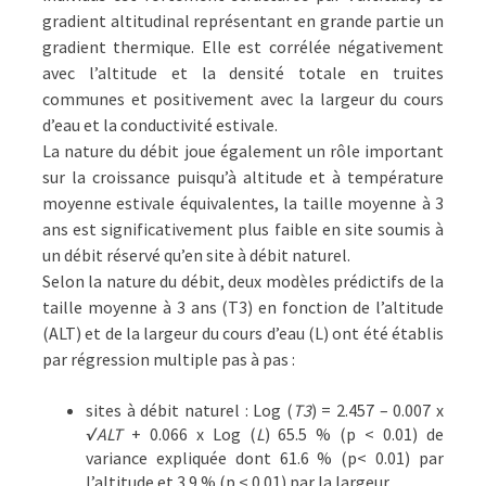
gradient altitudinal représentant en grande partie un
gradient thermique. Elle est corrélée négativement
avec l’altitude et la densité totale en truites
communes et positivement avec la largeur du cours
d’eau et la conductivité estivale.
La nature du débit joue également un rôle important
sur la croissance puisqu’à altitude et à température
moyenne estivale équivalentes, la taille moyenne à 3
ans est significativement plus faible en site soumis à
un débit réservé qu’en site à débit naturel.
Selon la nature du débit, deux modèles prédictifs de la
taille moyenne à 3 ans (T3) en fonction de l’altitude
(ALT) et de la largeur du cours d’eau (L) ont été établis
par régression multiple pas à pas :
sites à débit naturel : Log (
T3
) = 2.457 – 0.007 x
√ALT
+ 0.066 x Log (
L
) 65.5 % (p < 0.01) de
variance expliquée dont 61.6 % (p< 0.01) par
l’altitude et 3.9 % (p < 0.01) par la largeur.