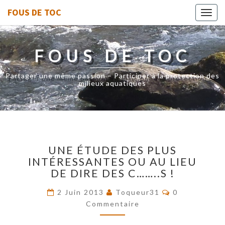
FOUS DE TOC
Toggl
navig
FOUS DE TOC
Partager une même passion – Participer à la protection des
milieux aquatiques
UNE
UNE ÉTUDE DES PLUS
ÉTUDE
INTÉRESSANTES OU AU LIEU
DES
DE DIRE DES C……..S !
PLUS
INTÉRESSANTES
Commentaire
2 Juin 2013
Toqueur31
0
OU
Commentaire
AU
LIEU