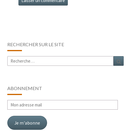
RECHERCHER SUR LE SITE
Rechercher :
Rech
ABONNEMENT
Mon
adresse
mail
Je m'abonne