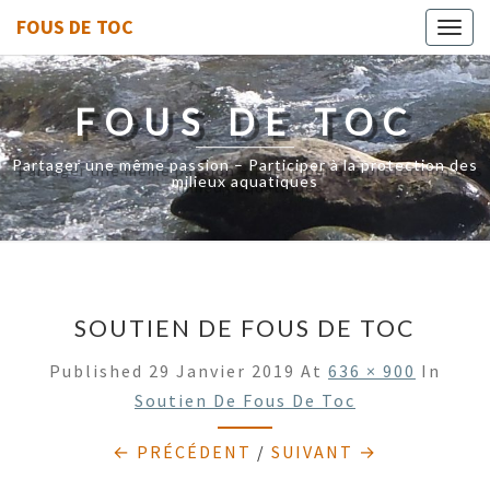
FOUS DE TOC
Toggl
navig
FOUS DE TOC
Partager une même passion – Participer à la protection des
milieux aquatiques
SOUTIEN DE FOUS DE TOC
Published
29 Janvier 2019
At
636 × 900
In
Soutien De Fous De Toc
← PRÉCÉDENT
/
SUIVANT →