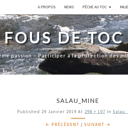
A PROPOS
NEWS
PÊCHE AU TOC
MILI
FOUS DE TOC
me passion – Participer à la protection des mi
SALAU_MINE
Published
29 Janvier 2019
At
298 × 107
In
Salau
← PRÉCÉDENT
/
SUIVANT →