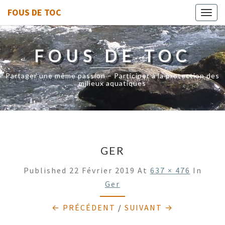
FOUS DE TOC
Toggl
navig
FOUS DE TOC
Partager une même passion – Participer à la protection des
milieux aquatiques
GER
Published
22 Février 2019
At
637 × 476
In
Ger
← PRÉCÉDENT
/
SUIVANT →