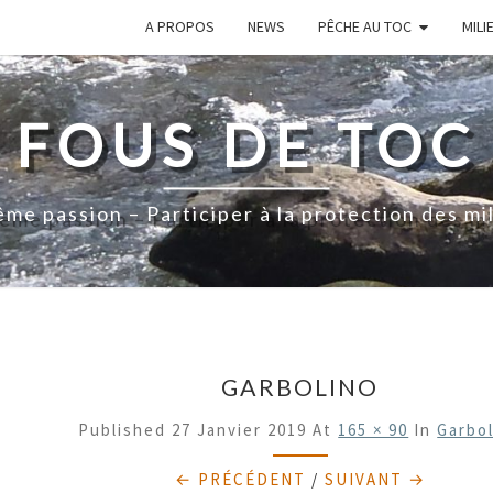
A PROPOS
NEWS
PÊCHE AU TOC
MILI
FOUS DE TOC
me passion – Participer à la protection des mi
GARBOLINO
Published
27 Janvier 2019
At
165 × 90
In
Garbo
← PRÉCÉDENT
/
SUIVANT →