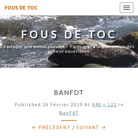
FOUS DE TOC
Toggl
navig
FOUS DE TOC
Partager une même passion – Participer à la protection des
milieux aquatiques
BANFDT
Published
26 Février 2019
At
640 × 122
In
BanFdT
← PRÉCÉDENT
/
SUIVANT →