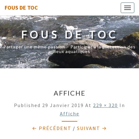
FOUS DE TOC
Toggl
navig
FOUS DE TOC
Partager une même passion – Participer à la protection des
milieux aquatiques
AFFICHE
Published
29 Janvier 2019
At
229 × 320
In
Affiche
← PRÉCÉDENT
/
SUIVANT →