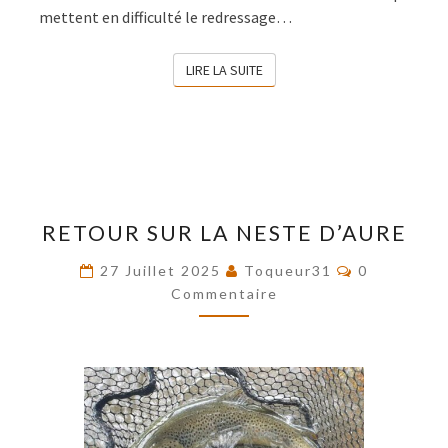
mettent en difficulté le redressage…
LIRE LA SUITE
LIRE LA SUITE
RETOUR
RETOUR SUR LA NESTE D’AURE
SUR
LA
Commentai
27 Juillet 2025
Toqueur31
0
NESTE
Commentaire
D’AURE