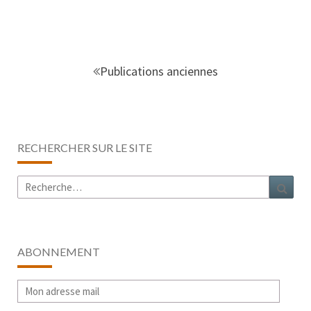
Navigation
au
Publications anciennes
sein
des
articles
RECHERCHER SUR LE SITE
Rechercher :
Rech
ABONNEMENT
Mon
adresse