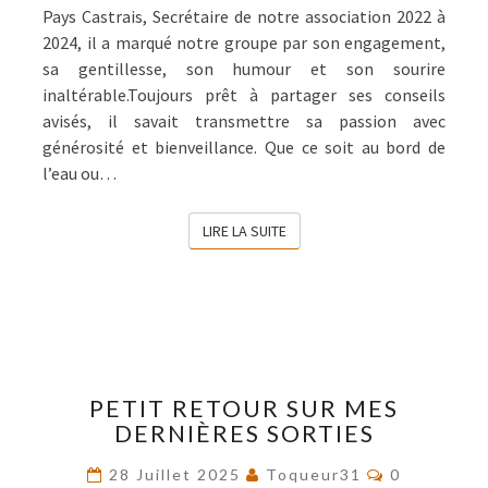
Pays Castrais, Secrétaire de notre association 2022 à
2024, il a marqué notre groupe par son engagement,
sa gentillesse, son humour et son sourire
inaltérable.Toujours prêt à partager ses conseils
avisés, il savait transmettre sa passion avec
générosité et bienveillance. Que ce soit au bord de
l’eau ou…
LIRE LA SUITE
LIRE LA SUITE
PETIT
PETIT RETOUR SUR MES
RETOUR
DERNIÈRES SORTIES
SUR
MES
Commentai
28 Juillet 2025
Toqueur31
0
DERNIÈRES