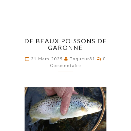
DE
DE BEAUX POISSONS DE
BEAUX
GARONNE
POISSONS
DE
Commentair
21 Mars 2025
Toqueur31
0
GARONNE
Commentaire