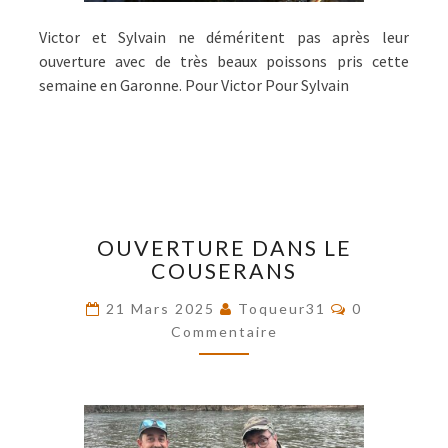
Victor et Sylvain ne déméritent pas après leur
ouverture avec de très beaux poissons pris cette
semaine en Garonne. Pour Victor Pour Sylvain
OUVERTURE
OUVERTURE DANS LE
DANS
COUSERANS
LE
COUSERANS
Commentair
21 Mars 2025
Toqueur31
0
Commentaire