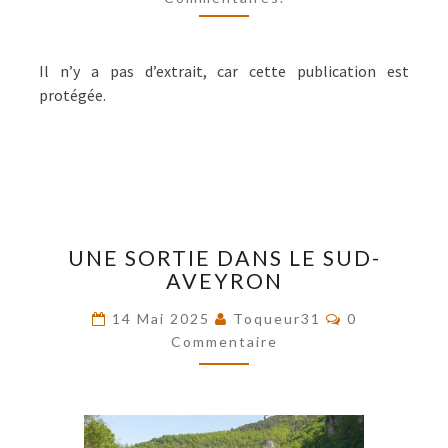
Il n’y a pas d’extrait, car cette publication est
protégée.
UNE
UNE SORTIE DANS LE SUD-
SORTIE
AVEYRON
DANS
LE
Commentaire
14 Mai 2025
Toqueur31
0
SUD-
Commentaire
AVEYRON