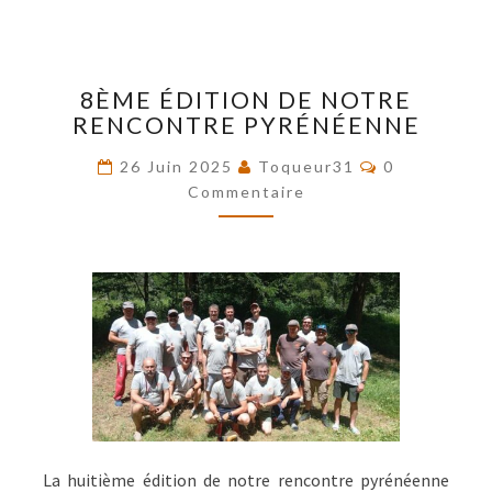
8ÈME
8ÈME ÉDITION DE NOTRE
ÉDITION
RENCONTRE PYRÉNÉENNE
DE
NOTRE
Commentair
26 Juin 2025
Toqueur31
0
RENCONTRE
Commentaire
PYRÉNÉENNE
La huitième édition de notre rencontre pyrénéenne