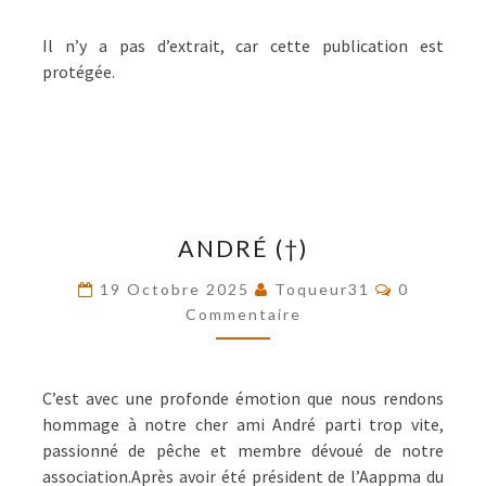
JANVIER
2026
Il n’y a pas d’extrait, car cette publication est
protégée.
ANDRÉ
ANDRÉ (†)
(†)
Commentai
19 Octobre 2025
Toqueur31
0
Commentaire
C’est avec une profonde émotion que nous rendons
hommage à notre cher ami André parti trop vite,
passionné de pêche et membre dévoué de notre
association.Après avoir été président de l’Aappma du