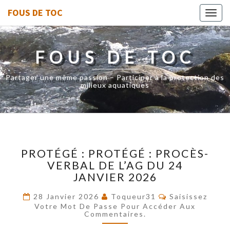
FOUS DE TOC
Toggl
navig
FOUS DE TOC
Partager une même passion – Participer à la protection des
milieux aquatiques
PROTÉGÉ :
PROTÉGÉ : PROTÉGÉ : PROCÈS-
PROTÉGÉ :
VERBAL DE L’AG DU 24
PROCÈS-
JANVIER 2026
VERBAL
DE
Commentaires
28 Janvier 2026
Toqueur31
Saisissez
L’AG
Votre Mot De Passe Pour Accéder Aux
DU
Commentaires.
24