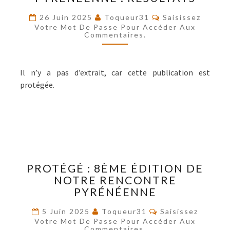
PYRÉNÉENNE
Commentaires
26 Juin 2025
Toqueur31
Saisissez
:
Votre Mot De Passe Pour Accéder Aux
RÉSULTATS
Commentaires.
Il n’y a pas d’extrait, car cette publication est
protégée.
PROTÉGÉ :
PROTÉGÉ : 8ÈME ÉDITION DE
8ÈME
NOTRE RENCONTRE
ÉDITION
PYRÉNÉENNE
DE
NOTRE
Commentaires
5 Juin 2025
Toqueur31
Saisissez
RENCONTRE
Votre Mot De Passe Pour Accéder Aux
PYRÉNÉENNE
Commentaires.