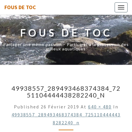
FOUS DE TOC
Toggl
navig
FOUS DE TOC
Partager une même passion – Participer à la protection des
milieux aquatiques
49938557_289493468374384_72
51104444438282240_N
Published
26 Février 2019
At
640 × 480
In
49938557_289493468374384_725110444443
8282240_n